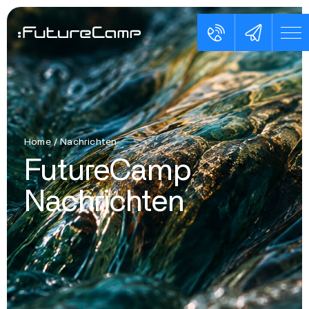
Home
/
Nachrichten
FutureCamp
Nachrichten