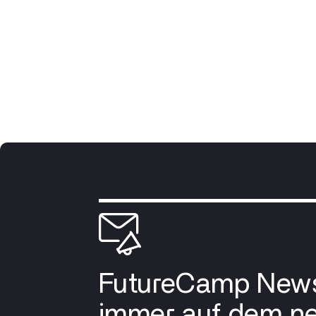
FutureCamp News
immer auf dem n