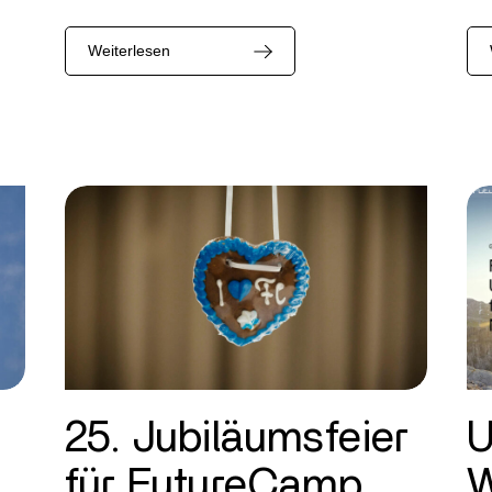
Weiterlesen
25. Jubiläumsfeier
U
für FutureCamp
W