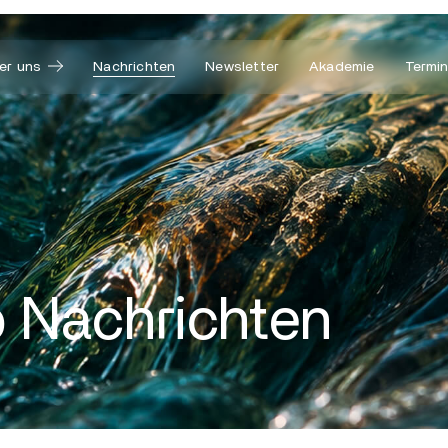
er uns
Nachrichten
Newsletter
Akademie
Termi
 Nachrichten