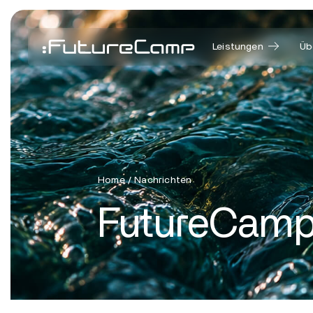
Leistungen
Üb
Home
/
Nachrichten
FutureCamp