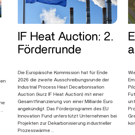
IF Heat Auction: 2.
E
Förderrunde
a
Die Europäische Kommission hat für Ende
Wi
2026 die zweite Ausschreibungsrunde der
Emi
ten
Industrial Process Heat Decarbonisation
Pil
Auction (kurz IF Heat Auction) mit einer
Fut
Gesamtfinanzierung von einer Milliarde Euro
unt
ine
angekündigt. Das Förderprogramm des EU
Pro
 …
Innovation Fund unterstützt Unternehmen bei
Gre
Projekten zur Dekarbonisierung industrieller
kon
Prozesswärme …