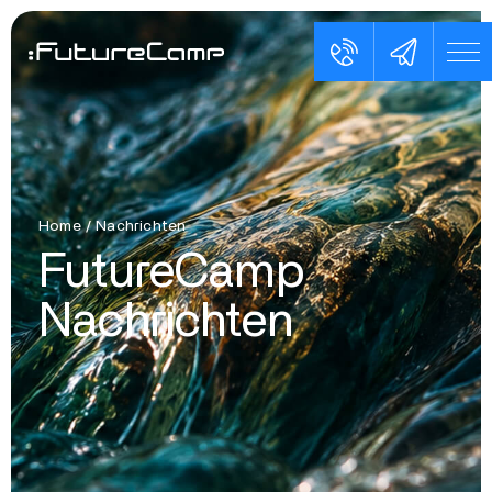
Home
/
Nachrichten
FutureCamp
Nachrichten