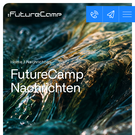
Home
/
Nachrichten
FutureCamp
Nachrichten